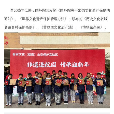
自2005年以来，国务院印发的《国务院关于加强文化遗产保护的
通知》、《世界文化遗产保护管理办法》，颁布的《历史文化名城
名镇名村保护条例》、《非物质文化遗产法》、《博物馆条例》，
都对社会参与的重要性予以强调，并从不同角度对社会力量参提出
要求。
2020年，经由赣州市文化广电新闻出版旅游局批准，成立了赣州
市民间非物质文化遗产研究院。这是组织社会力量参与文化遗产保
护的重要举措，为文化遗产的保护提供了新的思路与借鉴。
两年多的时间，我们匠心耕耘，始终以敬畏的心态服务于文化遗产
的保护，非遗数字化、非遗新媒体、非遗新文创、非遗进高校、非
遗进社区、非遗进景区、守艺人公社、我画非遗、艺道寻根等文化
品牌的建设；多次提出新的文化+思维被人民日报、新闻网等主流媒