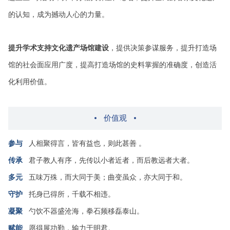
的认知，成为撼动人心的力量。
提升学术支持文化遗产场馆建设
，提供决策参谋服务，提升打造场
馆的社会面应用广度，提高打造场馆的史料掌握的准确度，创造活
化利用价值。
价值观
参与
人相聚得言，皆有益也，则此甚善 。
传承
君子教人有序，先传以小者近者，而后教远者大者。
多元
五味万殊，而大同于美；曲变虽众，亦大同于和。
守护
托身已得所，千载不相违。
凝聚
勺饮不器盛沧海，拳石频移磊泰山。
赋能
愿得展功勤，输力于明君。