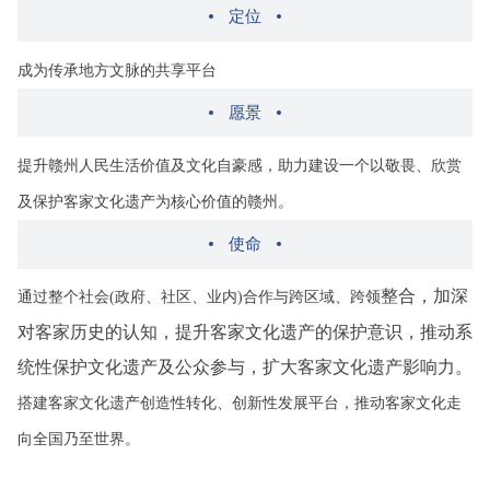
体相继报道。
定位
成为传承地方文脉的共享平台
始于此，为更广度的服务和联动各方机构，研究院更新了名字
愿景
——赣州市客家文化遗产研究院，倾注我们更多的期望，标志着一
个新的时代、一个新梦想，一段征程自此开端。
提升赣州人民生活价值及文化自豪感，助力建设一个以敬畏、欣赏
及保护客家文化遗产为核心价值的赣州。
研究院2.0时代正在开启——不止于此，更不止于行！
使命
整合，加深
通过整个社会(政府、社区、业内)合作与跨区域、跨领
对客家历史的认知，提升客家文化遗产的保护意识，推动系
统性保护文化遗产及公众参与，扩大客家文化遗产影响力。
搭建客家文化遗产创造性转化、创新性发展平台，推动客家文化走
向全国乃至世界。