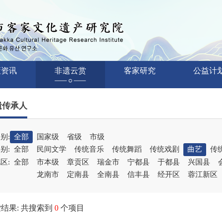
策资讯
非遗云赏
客家研究
公益计
遗传承人
别:
全部
国家级
省级
市级
别:
全部
民间文学
传统音乐
传统舞蹈
传统戏剧
曲艺
传
区:
全部
市本级
章贡区
瑞金市
宁都县
于都县
兴国县
龙南市
定南县
全南县
信丰县
经开区
蓉江新区
结果: 共搜索到
0
个项目