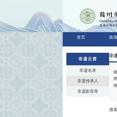
首页
政
非
非遗云赏
非遗名录
级
类
非遗传承人
地
非遗影音库
搜索