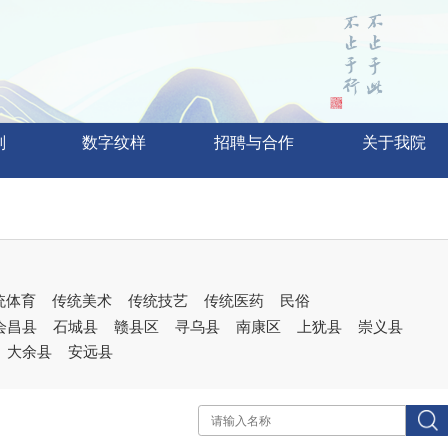
划
数字纹样
招聘与合作
关于我院
统体育
传统美术
传统技艺
传统医药
民俗
会昌县
石城县
赣县区
寻乌县
南康区
上犹县
崇义县
大余县
安远县