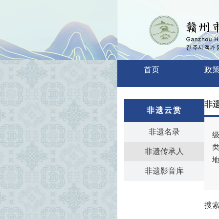
首页
政
非
非遗云赏
非遗名录
级
类
非遗传承人
地
非遗影音库
搜索