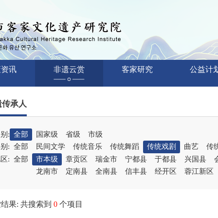
策资讯
非遗云赏
客家研究
公益计
遗传承人
别:
全部
国家级
省级
市级
别:
全部
民间文学
传统音乐
传统舞蹈
传统戏剧
曲艺
传
区:
全部
市本级
章贡区
瑞金市
宁都县
于都县
兴国县
龙南市
定南县
全南县
信丰县
经开区
蓉江新区
结果: 共搜索到
0
个项目