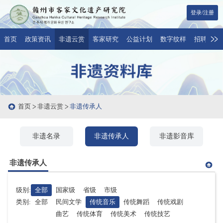
登录/注册
首页
政策资讯
非遗云赏
客家研究
公益计划
数字纹样
招聘与合
首页
非遗云赏
非遗传承人
非遗名录
非遗传承人
非遗影音库
非遗传承人
级别:
全部
国家级
省级
市级
类别:
全部
民间文学
传统音乐
传统舞蹈
传统戏剧
曲艺
传统体育
传统美术
传统技艺