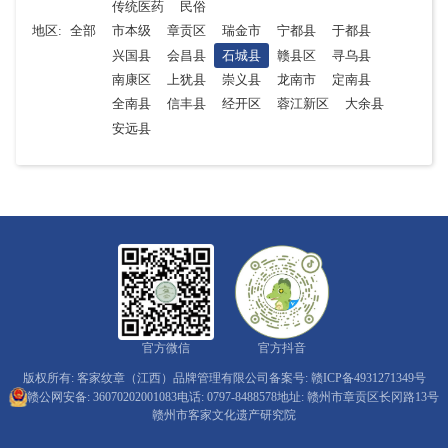
传统医药
民俗
地区:
全部
市本级
章贡区
瑞金市
宁都县
于都县
兴国县
会昌县
石城县
赣县区
寻乌县
南康区
上犹县
崇义县
龙南市
定南县
全南县
信丰县
经开区
蓉江新区
大余县
安远县
官方微信
官方抖音
版权所有: 客家纹章（江西）品牌管理有限公司
备案号: 赣ICP备4931271349号
赣公网安备: 36070202001083
电话: 0797-8488578
地址: 赣州市章贡区长冈路13号
赣州市客家文化遗产研究院