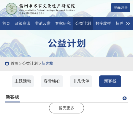
登录/注册
首页
政策资讯
非遗云赏
客家研究
公益计划
数字纹样
招聘与合
首页
公益计划
新客栈
主题活动
客骨铭心
非凡伙伴
新客栈
新客栈
暂无更多